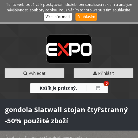
Tento web používá k poskytování služeb, personalizaci reklam a analýze
Kategorie
Menu
návštěvnosti soubory cookie. Používáním tohoto webu s tím souhlasíte.
Více informací
Souhlasím
Vyhledat
Přihlásit
0
Košík je prázdný.
gondola Slatwall stojan čtyřstranný
-50% použité zboží
Úvod
Slatwall systém, drážkové panely