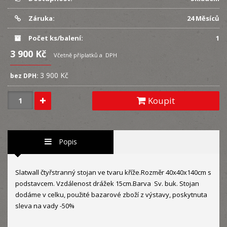
Záruka:
24 Měsíců
Počet ks/balení:
1
3 900 Kč
Včetně příplatků a DPH
3 900 Kč
bez DPH:
Koupit
Popis
Slatwall čtyřstranný stojan ve tvaru kříže.Rozměr 40x40x140cm s
podstavcem. Vzdálenost drážek 15cm.Barva Sv. buk. Stojan
dodáme v celku, použité bazarové zboží z výstavy, poskytnuta
sleva na vady -50%