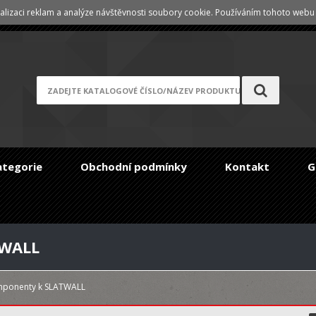
lizaci reklam a analýze návštěvnosti soubory cookie. Používáním tohoto webu s
Registrace
/
Zapomenuté heslo
ategorie
Obchodní podmínky
Kontakt
G
TWALL
omponenty k SLATWALL