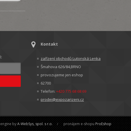
Kontakt
l:
zařízení obchodů Lutonská Lenka
Šmahova 626/84,BRNO
provozujeme jen eshop
62700
Telefon:
+420 775 68 68 69
prodej@expozarizeni.cz
engine by
A-WebSys, spol. s r.o.
pronájem e-shopu
ProEshop