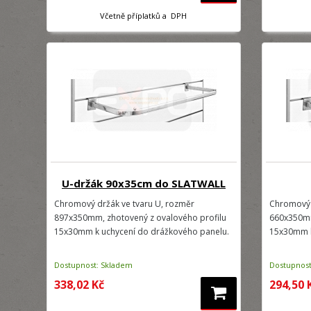
Včetně příplatků a DPH
U-držák 90x35cm do SLATWALL
Chromový držák ve tvaru U, rozměr
Chromový 
897x350mm, zhotovený z ovalového profilu
660x350mm
15x30mm k uchycení do drážkového panelu.
15x30mm k
Dostupnost: Skladem
Dostupnost
338,02 Kč
294,50 