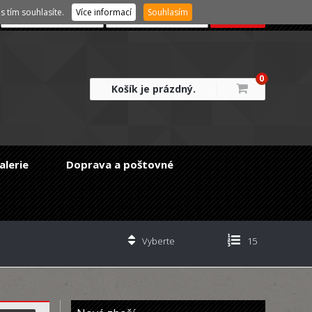
 tím souhlasíte.
Více informací
Souhlasím
0
Košík je prázdný.
alerie
Doprava a poštovné