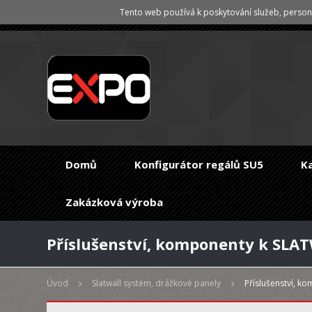
Tento web používá k poskytování služeb, persona
Domů
Konfigurátor regálů SU5
K
Zakázková výroba
Příslušenství, komponenty k SLA
Úvod
Slatwall systém, drážkové panely
Příslušenství, k