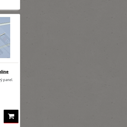
nline
vý panel.