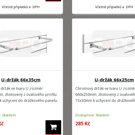
Včetně příplatků a DPH
Včetně příplatků a DPH
U-držák 66x35cm
U-držák 66x25cm
držák ve tvaru U ,rozměr
Chromový držák ve tvaru U ,rozmě
, zhotovený z ovalového profilu
660x250mm, zhotovený z ovalovéh
 uchycení do drážkového panelu.
15x30mm k uchycení do drážkovéh
: Skladem
Dostupnost: Skladem
Kč
285 Kč