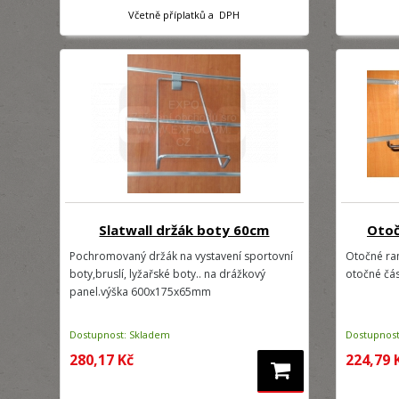
Včetně příplatků a DPH
Slatwall držák boty 60cm
Otoč
Pochromovaný držák na vystavení sportovní
Otočné ra
boty,bruslí, lyžařské boty.. na drážkový
otočné čás
panel.výška 600x175x65mm
Dostupnost: Skladem
Dostupnost
280,17 Kč
224,79 