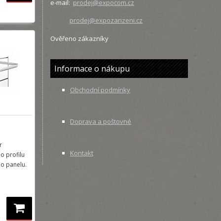
e-mail:
prodej@expocom.cz
prodej@expozarizeni.cz
Ověřeno zákazníky
Informace o nákupu
Obchodní podmínky
Doprava a poštovné
r
Kontakt
o profilu
o panelu.