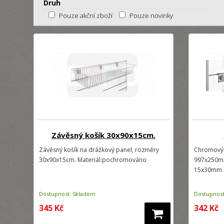
Druh
Pouze akční zboží
Pouze novinky
Závěsný košík 30x90x15cm.
Závěsný košík na drážkový panel, rozměry
Chromový 
30x90x15cm. Materiál:pochromováno
997x250mm
15x30mm k
Dostupnost: Skladem
Dostupnost
345 Kč
342 Kč