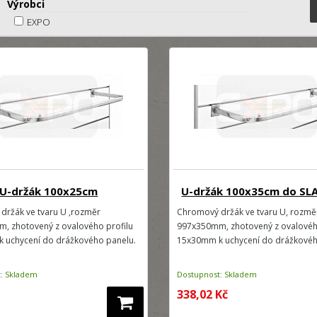
Výrobci
EXPO
U-držák 100x25cm
U-držák 100x35cm do S
držák ve tvaru U ,rozměr
Chromový držák ve tvaru U, rozmě
, zhotovený z ovalového profilu
997x350mm, zhotovený z ovalovéh
 uchycení do drážkového panelu.
15x30mm k uchycení do drážkovéh
: Skladem
Dostupnost: Skladem
338,02 Kč