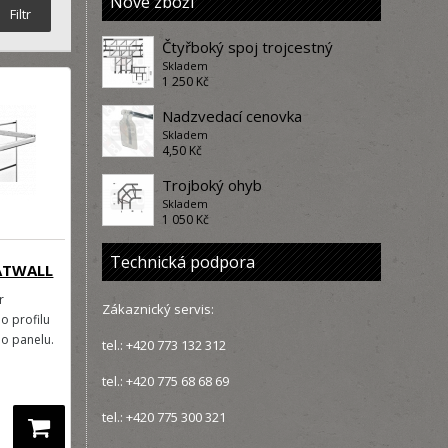
Nové zboží
Čtyřboký spoj trojcestný
Skladem
1 250 Kč
Nadzvedací cenovka
Skladem
4,50 Kč
Trojboký ohyb
Skladem
1 050 Kč
Technická podpora
LATWALL
r
Zákaznický servis:
o profilu
o panelu.
tel.:
+420 773 132 312
tel.: +420 775 68 68 69
tel.:
+420 775 300 321