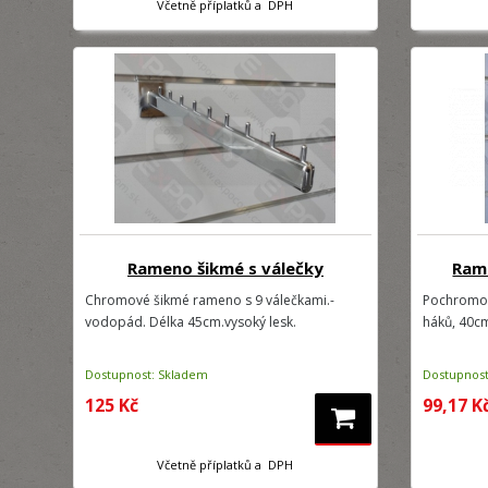
Včetně příplatků a DPH
Rameno šikmé s válečky
Rame
Chromové šikmé rameno s 9 válečkami.-
Pochromov
vodopád. Délka 45cm.vysoký lesk.
háků, 40c
Dostupnost: Skladem
Dostupnost
125 Kč
99,17 K
Včetně příplatků a DPH