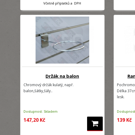
Včetně příplatků a DPH
Držák na balon
Ra
Chromový držák kulatý, např.
Pochromov
balon,šátky,šály..
Délka 37cm
lesk.
Dostupnost: Skladem
Dostupnost
147,20 Kč
139 Kč