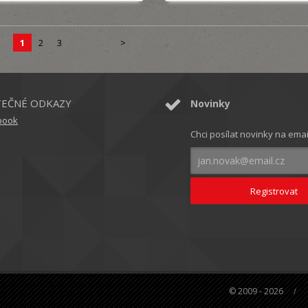
1
2
3
>
TEČNÉ ODKAZY
Novinky
book
Chci posílat novinky na emai
© 2009 - 2026