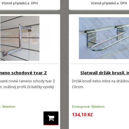
Včetně příplatků a DPH
Včetně příplatků a DPH
meno schodové tvar Z
Slatwall držák bruslí, i
ané rovné rameno schody tvar Z
Držák bruslí nebo inline na drážko
, oválový profil 2x kuličky vysoký
Chrom.
: Skladem
Dostupnost: Skladem
134,10 Kč