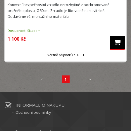
Konvexní bezpečnostní zrcadlo nerozbyitné z pochromované
pružného plastu, Ø60cm. Zrcadlo je libovolně nastavitelné.
Dodáváme vč. montážního materiálu.
Dostupnost: Skladem
1 100 Kč
Včetně příplatků a DPH
<
1
>
INFORMACE O NÁKUPU
Obchodní podmínky