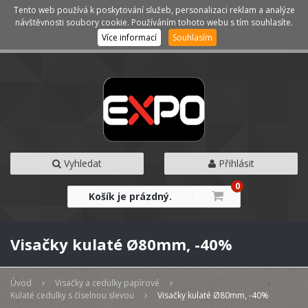
Tento web používá k poskytování služeb, personalizaci reklam a analýze
Kategorie
Menu
návštěvnosti soubory cookie. Používáním tohoto webu s tím souhlasíte.
Více informací
Souhlasím
Vyhledat
Přihlásit
0
Košík je prázdný.
Visačky kulaté Ø80mm, -40%
Úvod
Visačky a cedulky papírové
Kulaté cedulky s číselnou slevou
Visačky kulaté Ø80mm, -40%