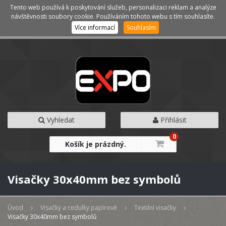
Tento web používá k poskytování služeb, personalizaci reklam a analýze
Kategorie
Menu
návštěvnosti soubory cookie. Používáním tohoto webu s tím souhlasíte.
Více informací
Souhlasím
Vyhledat
Přihlásit
0
Košík je prázdný.
Visačky 30x40mm bez symbolů
Úvod
Visačky a cedulky papírové
Textilní visačky
Visačky 30x40mm bez symbolů