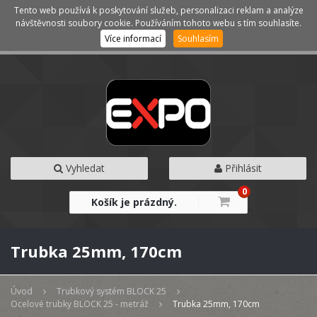
Tento web používá k poskytování služeb, personalizaci reklam a analýze
Kategorie
Menu
návštěvnosti soubory cookie. Používáním tohoto webu s tím souhlasíte.
Více informací
Souhlasím
Vyhledat
Přihlásit
0
Košík je prázdný.
Trubka 25mm, 170cm
Úvod
Trubkový systém BLOCK 25
Ocelové trubky BLOCK 25 - metráž
Trubka 25mm, 170cm