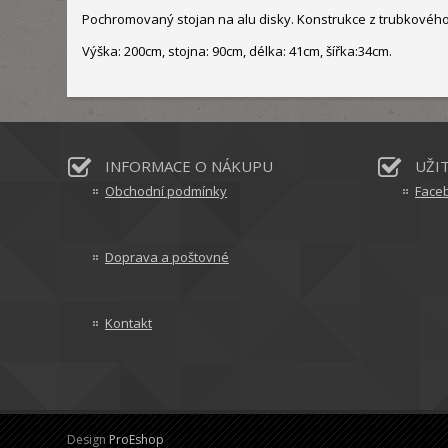
Pochromovaný stojan na alu disky. Konstrukce z trubkového
Výška: 200cm, stojna: 90cm, délka: 41cm, šířka:34cm.
INFORMACE O NÁKUPU
UŽI
Obchodní podmínky
Face
Doprava a poštovné
Kontakt
Design
ProEshop