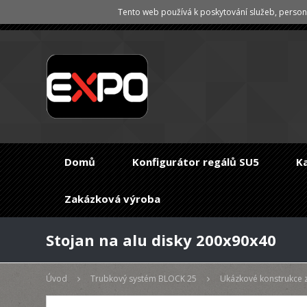
Tento web používá k poskytování služeb, persona
Domů
Konfigurátor regálů SU5
K
Zakázková výroba
Stojan na alu disky 200x90x40
Úvod
Trubkový systém BLOCK 25
Ukázkové konstrukce 