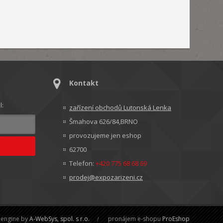
Kontakt
l:
zařízení obchodů Lutonská Lenka
Šmahova 626/84,BRNO
provozujeme jen eshop
62700
Telefon:
+420 775 68 68 69
prodej@expozarizeni.cz
engine by
A-WebSys, spol. s r.o.
pronájem e-shopu
ProEshop