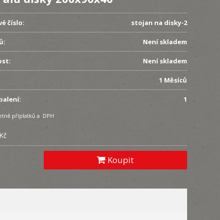
é číslo:
stojan na disky-2
ů:
Není skladem
st:
Není skladem
1 Měsíců
balení:
1
etně příplatků a DPH
 Kč
Koupit