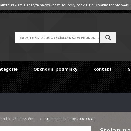
lizaci reklam a analýze návštěvnosti soubory cookie. Používáním tohoto webu s
Registrace
/
Zapomenuté heslo
ategorie
Obchodní podmínky
Kontakt
G
z trubkového systému
Stojan na alu disky 200x90x40
Stojan na