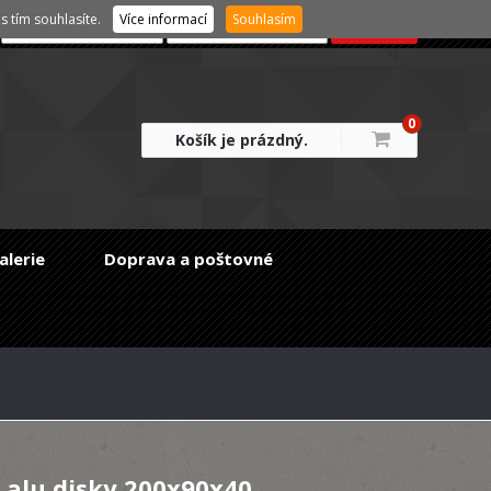
 tím souhlasíte.
Více informací
Souhlasím
0
Košík je prázdný.
alerie
Doprava a poštovné
 alu disky 200x90x40