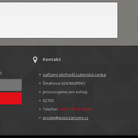
Kontakt
l:
zařízení obchodů Lutonská Lenka
Šmahova 626/84,BRNO
provozujeme jen eshop
62700
Telefon:
+420 775 68 68 69
prodej@expozarizeni.cz