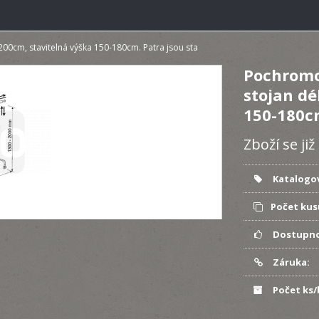
0cm, stavitelná výška 150-180cm. Patra jsou sta
Pochromo
stojan dé
150-180cm
Zboží se ji
Katalogov
Počet kus
Dostupno
Záruka:
Počet ks/