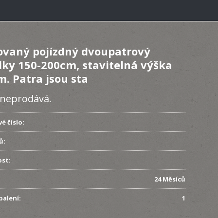
vaný pojízdný dvoupatrový
lky 150-200cm, stavitelná výška
. Patra jsou sta
ž neprodává.
é číslo:
ů:
st:
24 Měsíců
balení:
1