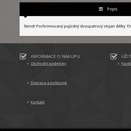
Popis
štendr Pochromovaný pojízdný dvoupatrový stojan délky 150-
INFORMACE O NÁKUPU
UŽI
Obchodní podmínky
Face
Doprava a poštovné
Kontakt