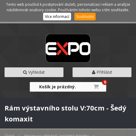
Tento web používá k poskytování služeb, personalizaci reklam a analýze
Kategorie
Menu
návštěvnosti soubory cookie. Používáním tohoto webu s tím souhlasíte.
Více informací
Souhlasím
Vyhledat
Přihlásit
0
Košík je prázdný.
Rám výstavního stolu V:70cm - Šedý
komaxit
Úvod
Stojany na oblečení, pojízdné štendry