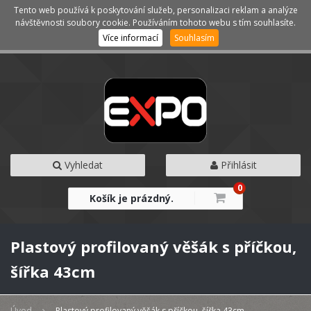
Tento web používá k poskytování služeb, personalizaci reklam a analýze
Kategorie
Menu
návštěvnosti soubory cookie. Používáním tohoto webu s tím souhlasíte.
Více informací
Souhlasím
Vyhledat
Přihlásit
0
Košík je prázdný.
Plastový profilovaný věšák s příčkou,
šířka 43cm
Úvod
Plastový profilovaný věšák s příčkou, šířka 43cm