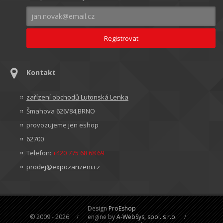
Kontakt
zařízení obchodů Lutonská Lenka
Šmahova 626/84,BRNO
provozujeme jen eshop
62700
Telefon:
+420 775 68 68 69
prodej@expozarizeni.cz
Design
ProEshop
© 2009 - 2026
engine by
A-WebSys, spol. s r.o.