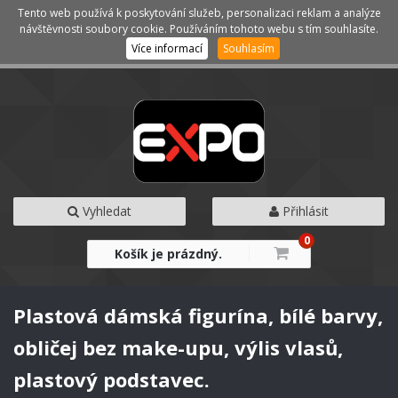
Tento web používá k poskytování služeb, personalizaci reklam a analýze
Kategorie
Menu
návštěvnosti soubory cookie. Používáním tohoto webu s tím souhlasíte.
Více informací
Souhlasím
Vyhledat
Přihlásit
0
Košík je prázdný.
Plastová dámská figurína, bílé barvy,
obličej bez make-upu, výlis vlasů,
plastový podstavec.