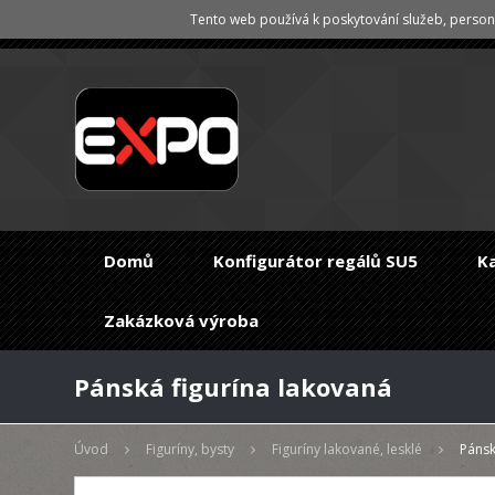
Tento web používá k poskytování služeb, persona
Domů
Konfigurátor regálů SU5
K
Zakázková výroba
Pánská figurína lakovaná
Úvod
Figuríny, bysty
Figuríny lakované, lesklé
Pánsk