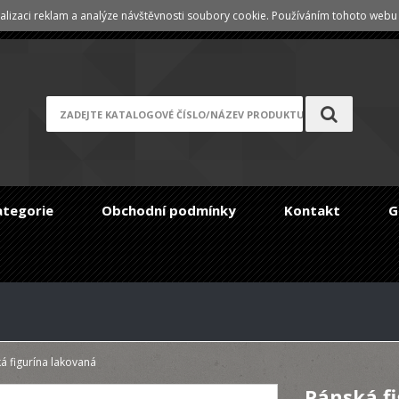
lizaci reklam a analýze návštěvnosti soubory cookie. Používáním tohoto webu s
Registrace
/
Zapomenuté heslo
ategorie
Obchodní podmínky
Kontakt
G
á figurína lakovaná
Pánská f