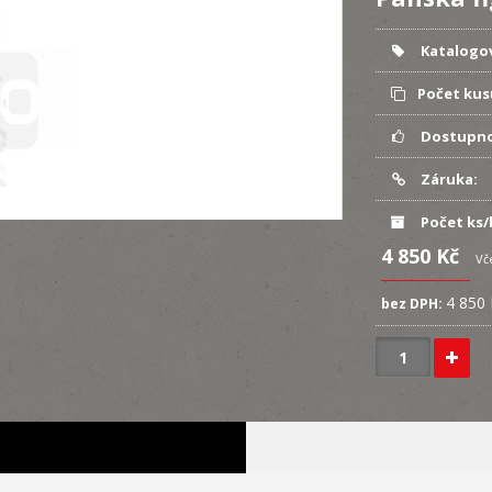
Katalogov
Počet kus
Dostupno
Záruka:
Počet ks/
4 850 Kč
Vč
4 850
bez DPH: