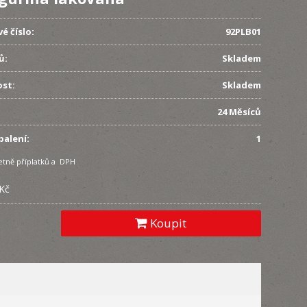
é číslo:
92PLB01
ů:
Skladem
st:
Skladem
24 Měsíců
balení:
1
etně příplatků a DPH
 Kč
Koupit