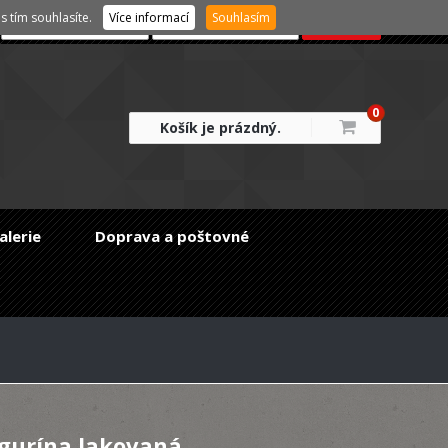
 tím souhlasíte.
Více informací
Souhlasím
0
Košík je prázdný.
alerie
Doprava a poštovné
igurína lakovaná