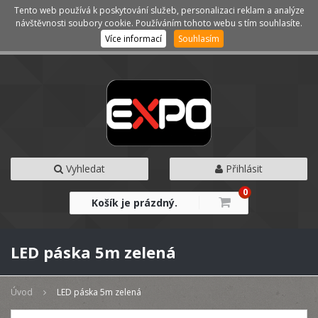
Tento web používá k poskytování služeb, personalizaci reklam a analýze
Kategorie
Menu
návštěvnosti soubory cookie. Používáním tohoto webu s tím souhlasíte.
Více informací
Souhlasím
Vyhledat
Přihlásit
0
Košík je prázdný.
LED páska 5m zelená
Úvod
LED páska 5m zelená