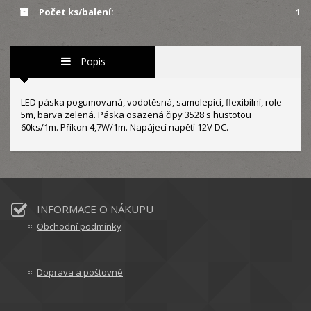
Počet ks/balení:
1
Popis
LED páska pogumovaná, vodotěsná, samolepící, flexibilní, role
5m, barva zelená. Páska osazená čipy 3528 s hustotou
60ks/1m. Příkon 4,7W/1m. Napájecí napětí 12V DC.
INFORMACE O NÁKUPU
Obchodní podmínky
Doprava a poštovné