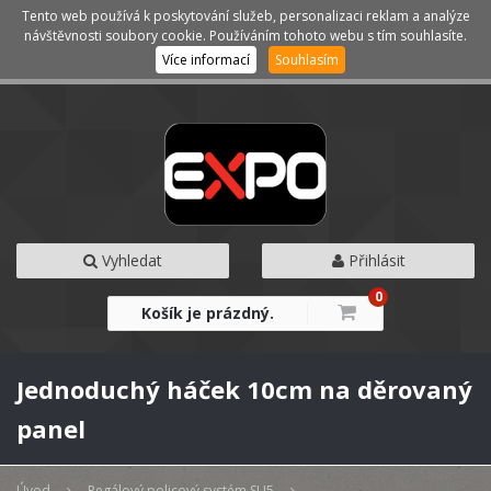
Tento web používá k poskytování služeb, personalizaci reklam a analýze
Kategorie
Menu
návštěvnosti soubory cookie. Používáním tohoto webu s tím souhlasíte.
Více informací
Souhlasím
Vyhledat
Přihlásit
0
Košík je prázdný.
Jednoduchý háček 10cm na děrovaný
panel
Úvod
Regálový policový systém SU5