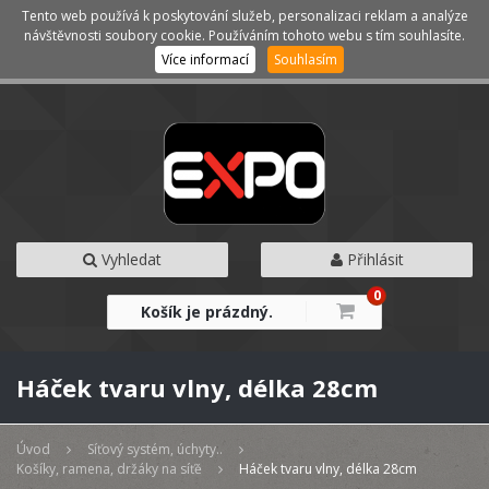
Tento web používá k poskytování služeb, personalizaci reklam a analýze
Kategorie
Menu
návštěvnosti soubory cookie. Používáním tohoto webu s tím souhlasíte.
Více informací
Souhlasím
Vyhledat
Přihlásit
0
Košík je prázdný.
Háček tvaru vlny, délka 28cm
Úvod
Síťový systém, úchyty..
Košíky, ramena, držáky na síťě
Háček tvaru vlny, délka 28cm