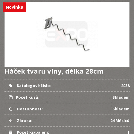
Novinka
Háček tvaru vlny, délka 28cm
Katalogové číslo:
2038
Počet kusů:
Skladem
Dostupnost:
Skladem
Záruka:
24 Měsíců
Počet ks/balení:
1