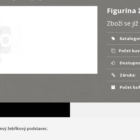
Figurína
Zboží se ji
Katalogov
Počet kus
Dostupno
Záruka:
Počet ks/
romvý žebříkový podstavec.