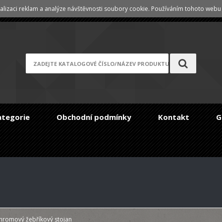
lizaci reklam a analýze návštěvnosti soubory cookie. Používáním tohoto webu s
Registrace
/
Zapomenuté heslo
ategorie
Obchodní podmínky
Kontakt
G
chromový žebříkový stojan