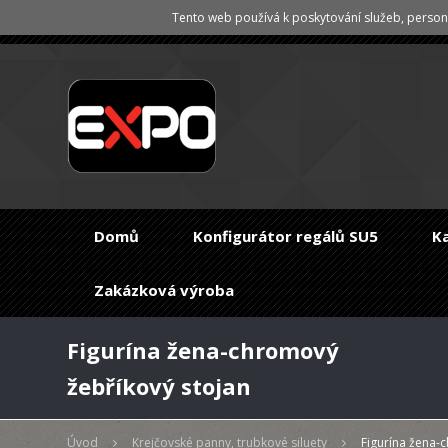
Tento web používá k poskytování služeb, persona
Domů
Konfigurátor regálů SU5
K
Zakázková výroba
Figurína žena-chromový
žebříkový stojan
Úvod
Krejčovské panny, trubkové siluety
Figurína žena-