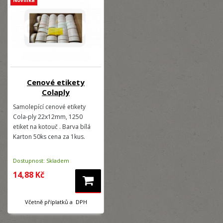
Cenové etikety
Colaply
Samolepící cenové etikety
Cola-ply 22x12mm, 1250
etiket na kotouč . Barva bílá
Karton 50ks cena za 1kus.
Dostupnost: Skladem
14,88 Kč
Včetně příplatků a DPH