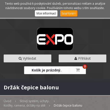
Tento web používá k poskytování služeb, personalizaci reklam a analýze
Kategorie
Menu
návštěvnosti soubory cookie. Používáním tohoto webu s tím souhlasíte.
Více informací
Souhlasím
Vyhledat
Přihlásit
0
Košík je prázdný.
Držák čepice balonu
Úvod
Síťový systém, úchyty..
Košíky, ramena, držáky na síťě
Držák čepice balonu