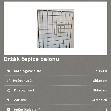
Držák čepice balonu
Katalogové číslo:
1365ED
Počet kusů:
Skladem
Dostupnost:
Skladem
Záruka:
24 Měsíců
Počet ks/balení:
1