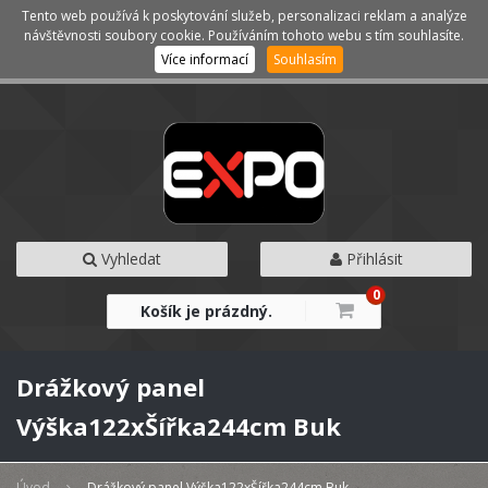
Tento web používá k poskytování služeb, personalizaci reklam a analýze
Kategorie
Menu
návštěvnosti soubory cookie. Používáním tohoto webu s tím souhlasíte.
Více informací
Souhlasím
Vyhledat
Přihlásit
0
Košík je prázdný.
Drážkový panel
Výška122xŠířka244cm Buk
Úvod
Drážkový panel Výška122xŠířka244cm Buk