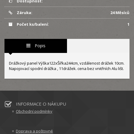
Dostupnost:
Záruka:
24 Měsíců
Počet ks/balení:
1
Popis
Drážkový panel Výška122xŠířka244cm, vzdálenost drážek 10cm.
Napojovací spodní drážka , 11drážek. cena bez vnitřních Alu lišt.
INFORMACE O NÁKUPU
Obchodní podmínky
Doprava a poštovné