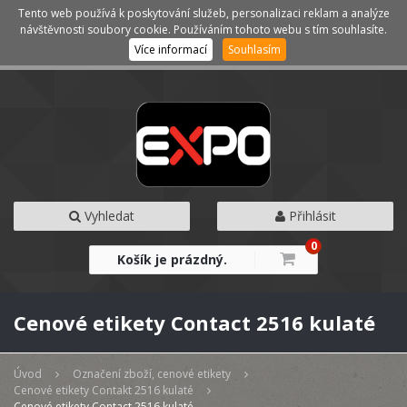
Tento web používá k poskytování služeb, personalizaci reklam a analýze
Kategorie
Menu
návštěvnosti soubory cookie. Používáním tohoto webu s tím souhlasíte.
Více informací
Souhlasím
Vyhledat
Přihlásit
0
Košík je prázdný.
Cenové etikety Contact 2516 kulaté
Úvod
Označení zboží, cenové etikety
Cenové etikety Contakt 2516 kulaté
Cenové etikety Contact 2516 kulaté