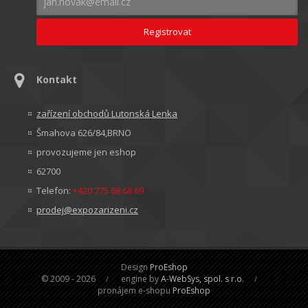
Kontakt
zařízení obchodů Lutonská Lenka
Šmahova 626/84,BRNO
provozujeme jen eshop
62700
Telefon:
+420 775 68 68 69
prodej@expozarizeni.cz
Design
ProEshop
© 2009 - 2026
engine by
A-WebSys, spol. s r.o.
pronájem e-shopu
ProEshop