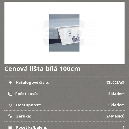
Cenová lišta bílá 100cm
Katalogové číslo:
73L003A@
Počet kusů:
Skladem
Dostupnost:
Skladem
Záruka:
24 Měsíců
Počet ks/balení:
1