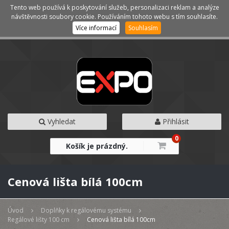
Tento web používá k poskytování služeb, personalizaci reklam a analýze
Kategorie
Menu
návštěvnosti soubory cookie. Používáním tohoto webu s tím souhlasíte.
Více informací
Souhlasím
Vyhledat
Přihlásit
0
Košík je prázdný.
Cenová lišta bílá 100cm
Úvod
Doplňky k regálovému systému
Regálové lišty 100 cm
Cenová lišta bílá 100cm