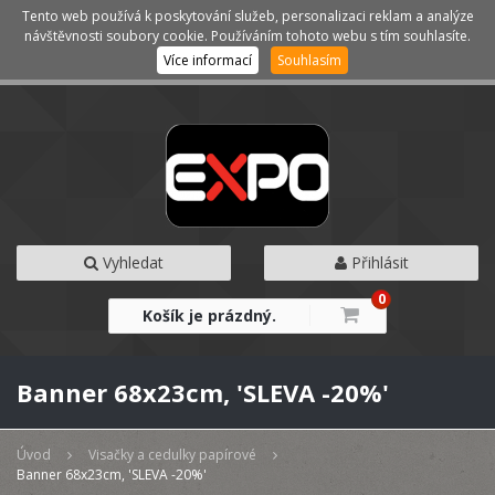
Tento web používá k poskytování služeb, personalizaci reklam a analýze
Kategorie
Menu
návštěvnosti soubory cookie. Používáním tohoto webu s tím souhlasíte.
Více informací
Souhlasím
Vyhledat
Přihlásit
0
Košík je prázdný.
Banner 68x23cm, 'SLEVA -20%'
Úvod
Visačky a cedulky papírové
Banner 68x23cm, 'SLEVA -20%'