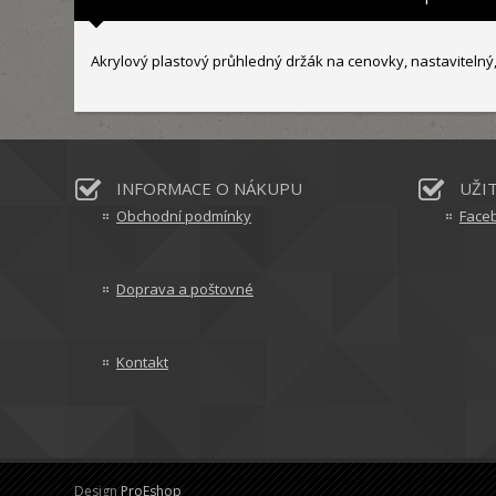
Akrylový plastový průhledný držák na cenovky, nastavitelný,
INFORMACE O NÁKUPU
UŽI
Obchodní podmínky
Face
Doprava a poštovné
Kontakt
Design
ProEshop