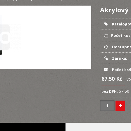
Akrylový
Katalogov
Počet kus
Dostupno
Záruka:
Počet ks/
67,50 Kč
Vč
67,50
bez DPH: