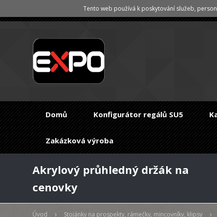
Tento web používá k poskytování služeb, persona
Domů
Konfigurátor regálů SU5
K
Zakázková výroba
Akrylový průhledný držák na
cenovky
Úvod
Stojánky na prospekty, rámečky, mincovníky, klipsy