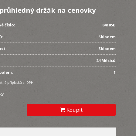
 průhledný držák na cenovky
é číslo:
84105B
ů:
Skladem
st:
Skladem
24 Měsíců
balení:
1
etně příplatků a DPH
 Kč
Koupit