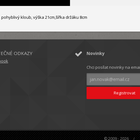
 pohyblivý kloub, výška 21cm,šířka držáku 8cm
TEČNÉ ODKAZY
Novinky
book
Chci posílat novinky na emai
© 2009 - 2026