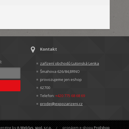
Kontakt
l:
zařízení obchodů Lutonská Lenka
Šmahova 626/84,BRNO
provozujeme jen eshop
62700
Telefon:
+420 775 68 68 69
prodej@expozarizeni.cz
engine by
A-WebSys, spol. s r.o.
pronájem e-shopu
ProEshop