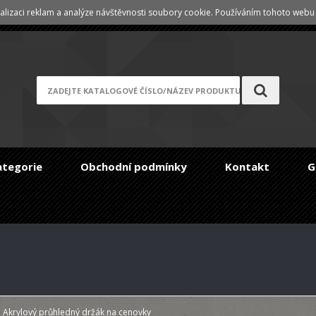
lizaci reklam a analýze návštěvnosti soubory cookie. Používáním tohoto webu s
Registrace
/
Zapomenuté heslo
ategorie
Obchodní podmínky
Kontakt
G
Akrylový průhledný držák na cenovky